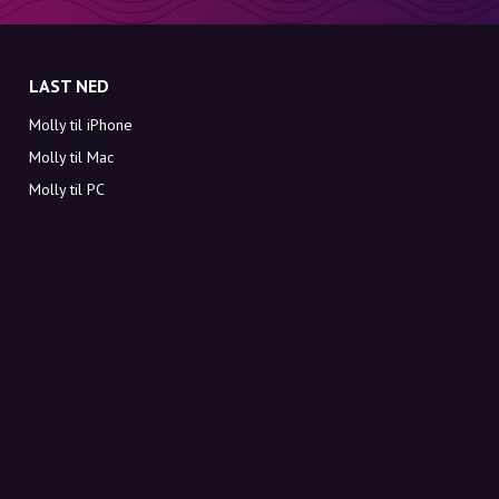
LAST NED
Molly til iPhone
Molly til Mac
Molly til PC
OM MOLLY
Kontakt
Møt Molly og Co.
FAQ
Få rabattkoder direkte i innboksen
Meld deg på