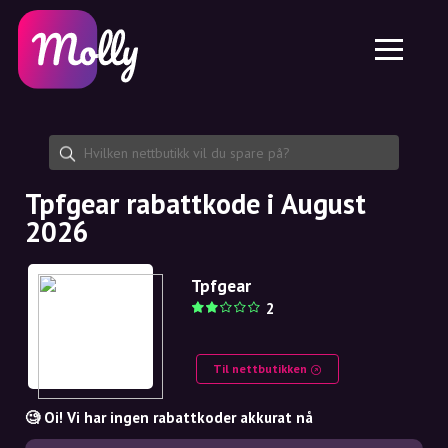
Plattform
Hudpleie
Del rabattkode
Funksjoner
Hårpleie
Jobb
Molly til iPhone og iPad
NO
Kontakt
Molly til Chrome
DK
Om oss
Molly til Android
EN
Samarbeid
SE
Tpfgear rabattkode i August
2026
NO
DE
Tpfgear
2
NL
Til nettbutikken
🧐 Oi! Vi har ingen rabattkoder akkurat nå