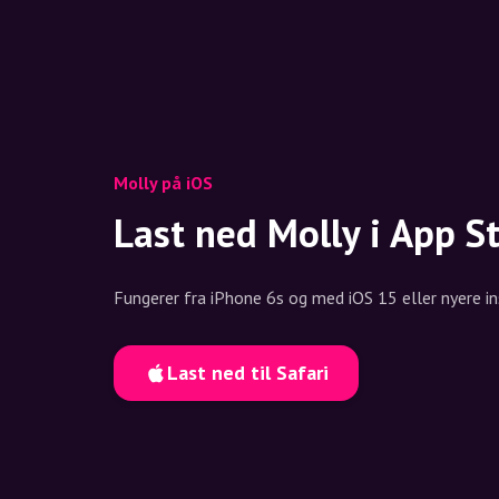
Molly på iOS
Last ned Molly i App S
Fungerer fra iPhone 6s og med iOS 15 eller nyere in
Last ned til Safari