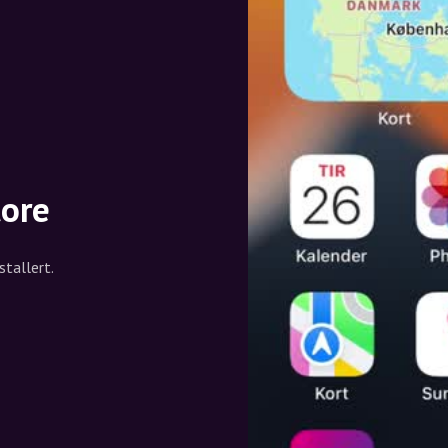
tore
stallert.