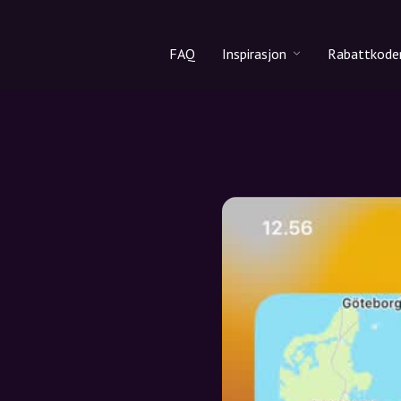
FAQ
Inspirasjon
Rabattkode
Alle produkter
Rabattko
Makeup
Del rabat
Hudpleie
Hårpleie