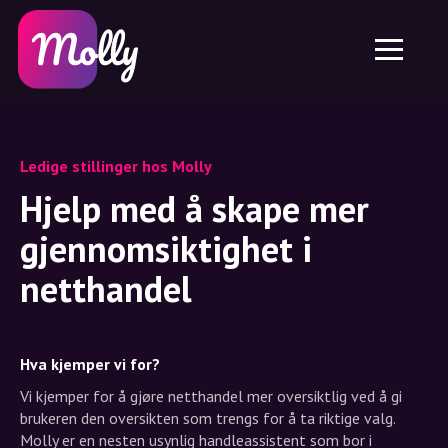
Plattform
Hudpleie
Del rabattkode
Funksjoner
Hårpleie
Jobb
Molly til iPhone og iPad
NO
Kontakt
Molly til Chrome
DK
Om oss
Molly til Android
EN
Ledige stillinger hos Molly
Samarbeid
SE
Hjelp med å skape mer
NO
gjennomsiktighet i
netthandel
DE
NL
Hva kjemper vi for?
Vi kjemper for å gjøre netthandel mer oversiktlig ved å gi
brukeren den oversikten som trengs for å ta riktige valg.
Molly er en nesten usynlig handleassistent som bor i