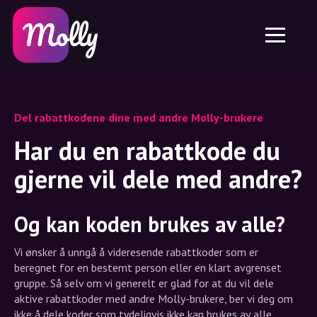
Plattform
Hudpleie
Del rabattkode
Funksjoner
Hårpleie
Jobb
Molly til iPhone og iPad
NO
Kontakt
Molly til Chrome
DK
Om oss
Molly til Android
EN
Del rabattkodene dine med andre Molly-brukere
Samarbeid
SE
Har du en rabattkode du
NO
gjerne vil dele med andre?
DE
Og kan koden brukes av alle?
NL
Vi ønsker å unngå å videresende rabattkoder som er
beregnet for en bestemt person eller en klart avgrenset
gruppe. Så selv om vi generelt er glad for at du vil dele
aktive rabattkoder med andre Molly-brukere, ber vi deg om
ikke å dele koder som tydeligvis ikke kan brukes av alle.