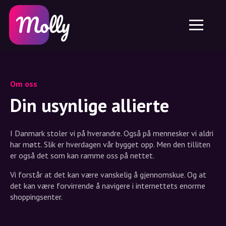
Plattform
Hudpleie
Del rabattkode
Funksjoner
Hårpleie
Jobb
Molly til iPhone og iPad
NO
Kontakt
Molly til Chrome
DK
Om oss
Molly til Android
EN
Om oss
Samarbeid
SE
Din usynlige allierte
NO
I Danmark stoler vi på hverandre. Også på mennesker vi aldri
DE
har møtt. Slik er hverdagen vår bygget opp. Men den tilliten
er også det som kan ramme oss på nettet.
NL
Vi forstår at det kan være vanskelig å gjennomskue. Og at
det kan være forvirrende å navigere i internettets enorme
shoppingsenter.