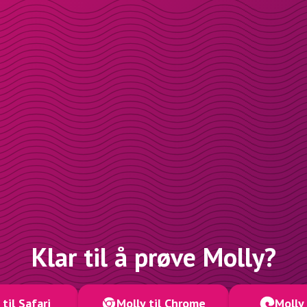
Klar til å prøve Molly?
 til Safari
Molly til Chrome
Molly 