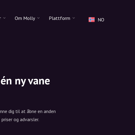
r
Om Molly
Plattform
NO
DK
der
Funksjoner
Molly til iPhone og iPad
EN
tkode
Jobb
Molly til Chrome
SE
Kontakt
Molly til Android
NO
Om oss
 én ny vane
DE
Samarbeid
NL
ne dig til at åbne en anden
priser og advarsler.