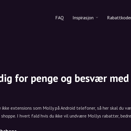
FAQ
Inspirasjon
Rabattkode
Alle produkter
Rabattko
Makeup
Del rabat
Hudpleie
Hårpleie
 dig for penge og besvær med
ikke extensions som Molly på Android telefoner, så her skal du væn
shoppe. I hvert fald hvis du ikke vil undvære Mollys rabatter, bedre 