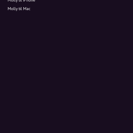
Molly til Mac
Molly til PC
OM MOLLY
Kontakt
Møt Molly og Co.
FAQ
Få rabattkoder direkte i innboksen
Meld deg på