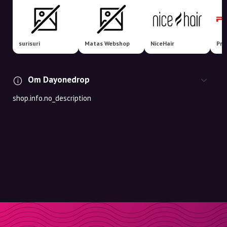
surisuri
Matas Webshop
NiceHair
Pro
Om Dayonedrop
shop.info.no_description