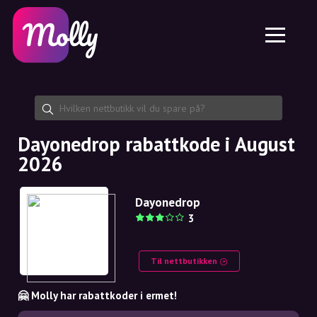
Plattform
Hudpleie
Del rabattkode
Funksjoner
Hårpleie
Jobb
Molly til iPhone og iPad
NO
Kontakt
Molly til Chrome
DK
Om oss
Molly til Android
EN
Samarbeid
SE
Dayonedrop rabattkode i August
2026
NO
DE
Dayonedrop
3
NL
Til nettbutikken
🤗 Molly har rabattkoder i ermet!