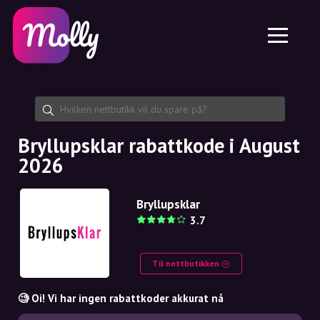
Plattform
Hudpleie
Del rabattkode
Funksjoner
Hårpleie
Jobb
Molly til iPhone og iPad
NO
Kontakt
Molly til Chrome
DK
Om oss
Molly til Android
EN
Samarbeid
SE
Bryllupsklar rabattkode i August
2026
NO
DE
Bryllupsklar
3.7
NL
Til nettbutikken
🧐 Oi! Vi har ingen rabattkoder akkurat nå