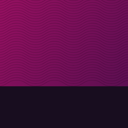
Få rabattkoder direk