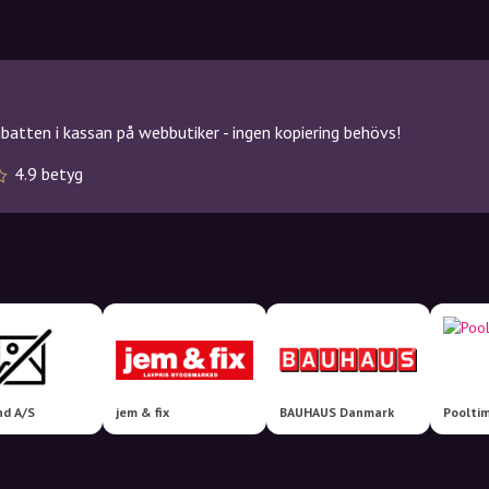
atten i kassan på webbutiker - ingen kopiering behövs!
4.9 betyg
nd A/S
jem & fix
BAUHAUS Danmark
Poolti