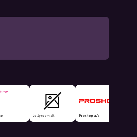
me
Jollyroom.dk
Proshop a/s
Harald