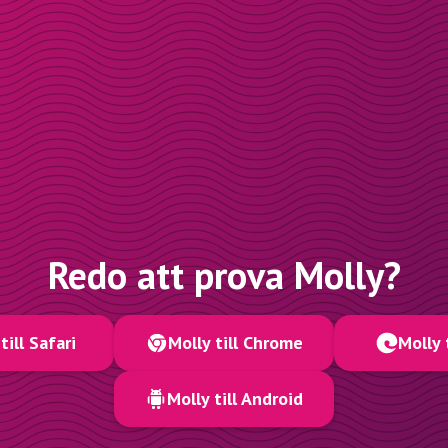
Redo att prova Molly?
till Safari
Molly till Chrome
Molly 
Molly till Android