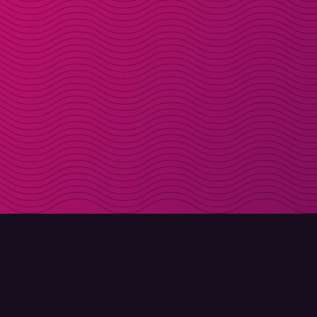
LADDA NER
OM MOLLY
Molly till iPhone
Kontakt
Molly till Mac
Möt Molly och Co.