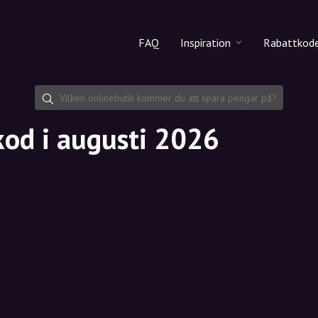
FAQ
Inspiration
Rabattkod
Alla produkter
Rabattko
Makeup
Dela rab
kod i augusti 2026
Hudvård
Hårvård