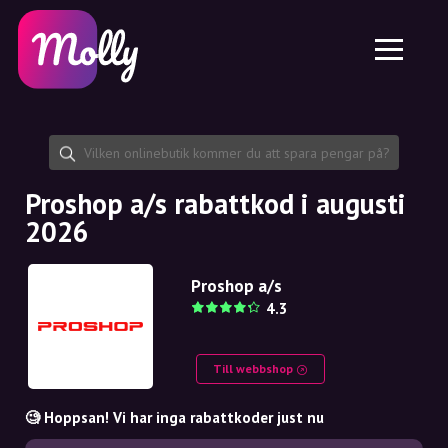
Plattform
Hudvård
Dela rabattkod
Funktioner
Hårvård
Jobb
Molly till iPhone och iPad
SE
Kontakt
Molly till Chrome
DK
Om oss
Molly till Android
EN
Samarbete
SE
Proshop a/s rabattkod i augusti
2026
NO
DE
Proshop a/s
4.3
NL
Till webbshop
🧐 Hoppsan! Vi har inga rabattkoder just nu