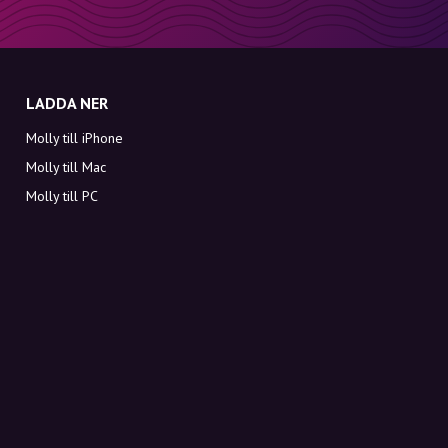
LADDA NER
Molly till iPhone
Molly till Mac
Molly till PC
OM MOLLY
Kontakt
Möt Molly och Co.
FAQ
Få rabattkoder direkt i inkorgen
Registrera