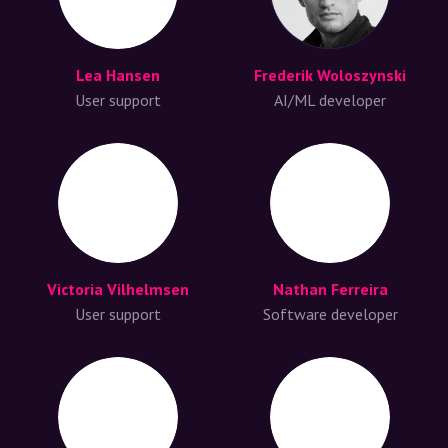
Lea Hansen
Frederik Woloszynski
User support
AI/ML developer
Victoria Vilhelmsen
Nathan Ferreira
User support
Software developer