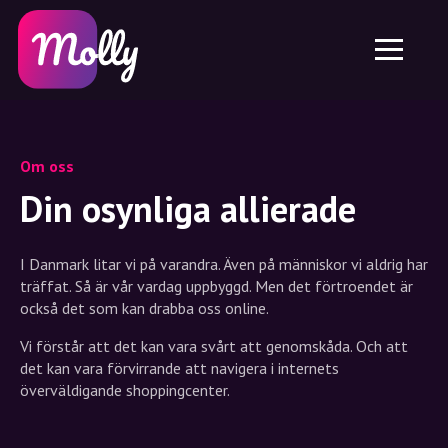
Plattform
Hudvård
Dela rabattkod
Funktioner
Hårvård
Jobb
Molly till iPhone och iPad
SE
Kontakt
Molly till Chrome
DK
Om oss
Molly till Android
EN
Om oss
Samarbete
SE
Din osynliga allierade
NO
I Danmark litar vi på varandra. Även på människor vi aldrig har
DE
träffat. Så är vår vardag uppbyggd. Men det förtroendet är
också det som kan drabba oss online.
NL
Vi förstår att det kan vara svårt att genomskåda. Och att
det kan vara förvirrande att navigera i internets
överväldigande shoppingcenter.