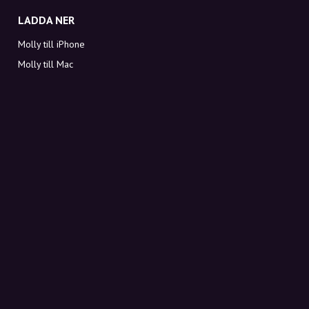
LADDA NER
Molly till iPhone
Molly till Mac
Molly till PC
OM MOLLY
Kontakt
Möt Molly och Co.
FAQ
Få rabattkoder direkt i inkorgen
Registrera