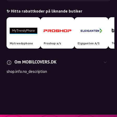
✨ Hitta rabattkoder på liknande butiker
Tek
Mytrendyphone
Proshop a/s
Elgiganten A/S
Om MOBILCOVERS.DK
shop.info.no_description