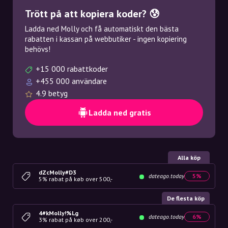
Trött på att kopiera koder? 😰
Ladda ned Molly och få automatiskt den bästa
rabatten i kassan på webbutiker - ingen kopiering
behövs!
+15 000 rabattkoder
+455 000 användare
4.9 betyg
Ladda ned gratis
Alla köp
dZcMolly#D3
dateago.today
5%
5% rabat på køb over 500,-
De flesta köp
4#kMolly!%Lg
dateago.today
6%
3% rabat på køb over 200,-