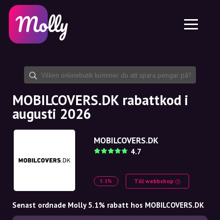
Plattform
Hudvård
Dela rabattkod
Funktioner
Hårvård
Jobb
Molly till iPhone och iPad
SE
Kontakt
Molly till Chrome
DK
Om oss
Molly till Android
EN
Samarbete
SE
MOBILCOVERS.DK rabattkod i
augusti 2026
NO
DE
MOBILCOVERS.DK
4.7
NL
Till webbshop
5.1%
Senast ordnade Molly 5.1% rabatt hos MOBILCOVERS.DK