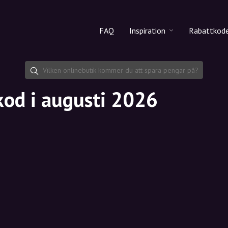
FAQ
Inspiration
Rabattkod
Alla produkter
Rabattko
Makeup
Dela rab
kod i augusti 2026
Hudvård
Hårvård