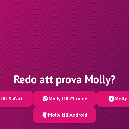
Redo att prova Molly?
till Safari
Molly till Chrome
Molly 
Molly till Android