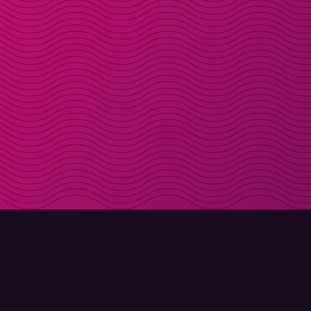
LADDA NER
OM MOLLY
Molly till iPhone
Kontakt
Molly till Mac
Möt Molly och Co.