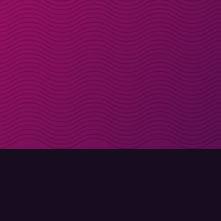
Få rabattkoder direk