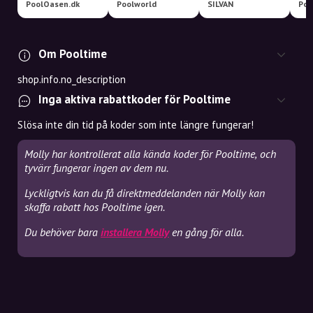
PoolOasen.dk
Poolworld
SILVAN
Poo
Om Pooltime
shop.info.no_description
Inga aktiva rabattkoder för Pooltime
Slösa inte din tid på koder som inte längre fungerar!
Molly har kontrollerat alla kända koder för Pooltime, och
tyvärr fungerar ingen av dem nu.
Lyckligtvis kan du få direktmeddelanden när Molly kan
skaffa rabatt hos Pooltime igen.
Du behöver bara
installera Molly
en gång för alla.