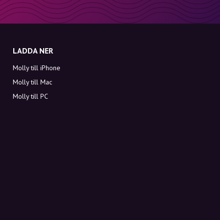
LADDA NER
Molly till iPhone
Molly till Mac
Molly till PC
OM MOLLY
Kontakt
Möt Molly och Co.
FAQ
Få rabattkoder direkt i inkorgen
Registrera