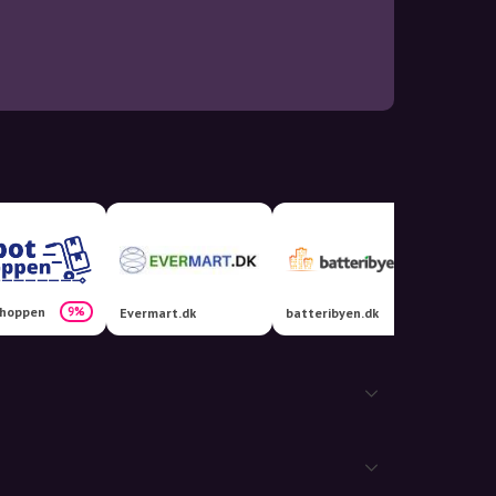
hoppen
9%
Evermart.dk
batteribyen.dk
Infsho