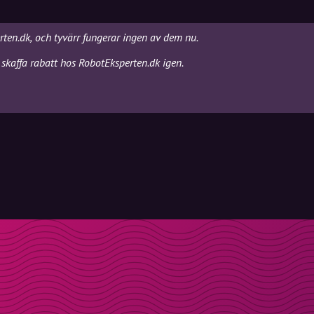
rten.dk, och tyvärr fungerar ingen av dem nu.
skaffa rabatt hos RobotEksperten.dk igen.