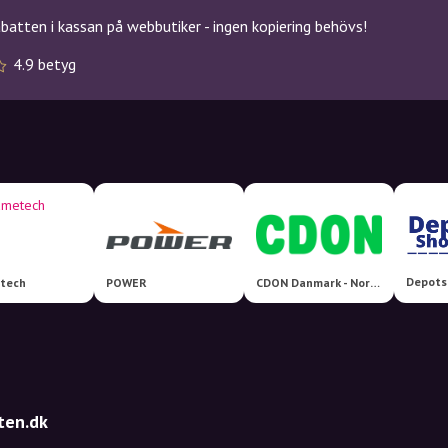
atten i kassan på webbutiker - ingen kopiering behövs!
4.9 betyg
Depots
tech
POWER
CDON Danmark - Nordens største markedsplads!
ten.dk