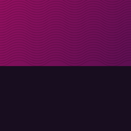
Få rabattkoder direk