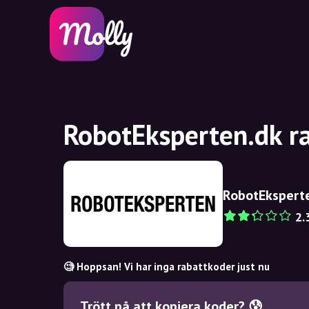
RobotEksperten.dk r
RobotEkspert
2.
🧐 Hoppsan! Vi har inga rabattkoder just nu
Trött på att kopiera koder? 😰