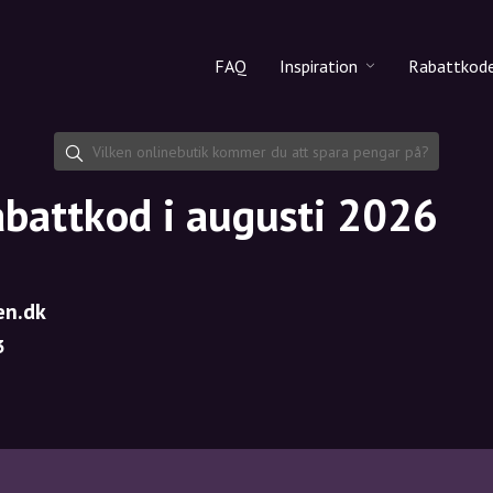
FAQ
Inspiration
Rabattkod
Alla produkter
Rabattko
Makeup
Dela rab
abattkod i augusti 2026
Hudvård
Hårvård
en.dk
3