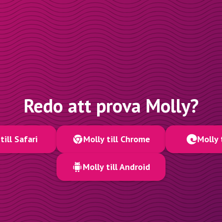
Redo att prova Molly?
till Safari
Molly till Chrome
Molly 
Molly till Android