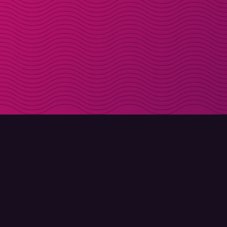
LADDA NER
OM MOLLY
Molly till iPhone
Kontakt
Molly till Mac
Möt Molly och Co.
Molly till PC
FAQ