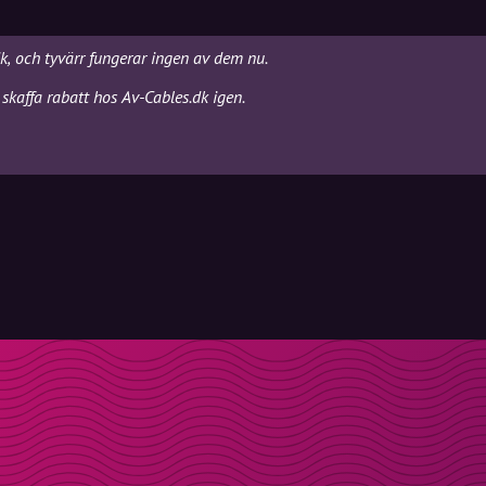
dk, och tyvärr fungerar ingen av dem nu.
skaffa rabatt hos Av-Cables.dk igen.