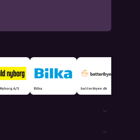
 Nyborg A/S
Bilka
batteribyen.dk
Compu