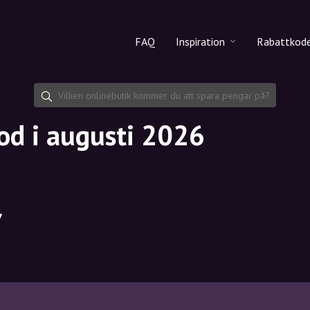
FAQ
Inspiration
Rabattkod
Alla produkter
Rabattko
Makeup
Dela rab
od i augusti 2026
Hudvård
Hårvård
7