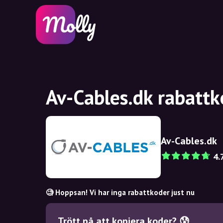
Av-Cables.dk rabattk
Av-Cables.dk
4.
🧐 Hoppsan! Vi har inga rabattkoder just nu
Trött på att kopiera koder? 😰