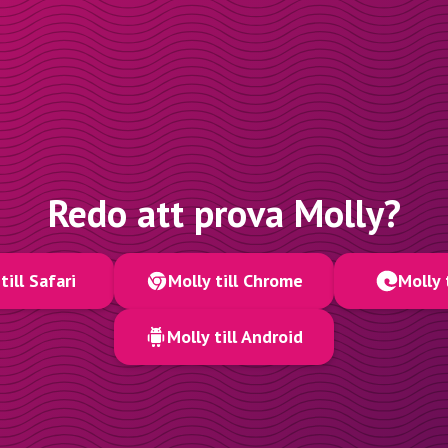
Redo att prova Molly?
till Safari
Molly till Chrome
Molly 
Molly till Android