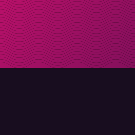
LADDA NER
OM MOLLY
Molly till iPhone
Kontakt
Molly till Mac
Möt Molly och Co.
Molly till PC
FAQ