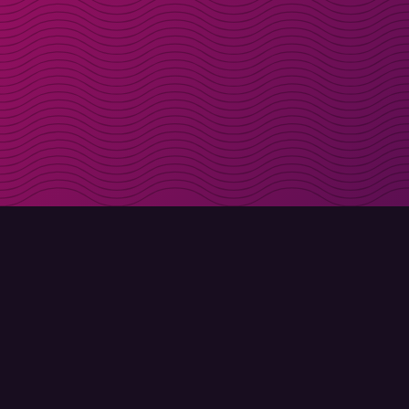
Få rabattkoder direk