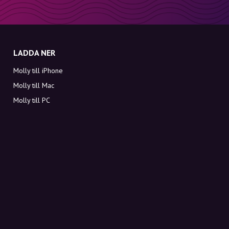
LADDA NER
Molly till iPhone
Molly till Mac
Molly till PC
OM MOLLY
Kontakt
Möt Molly och Co.
FAQ
Få rabattkoder direkt i inkorgen
Registrera