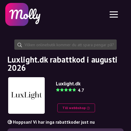
Plattform
Hudvård
Dela rabattkod
Funktioner
Hårvård
Jobb
Molly till iPhone och iPad
SE
Kontakt
Molly till Chrome
DK
Om oss
Molly till Android
EN
Samarbete
SE
Luxlight.dk rabattkod i augusti
2026
NO
DE
Luxlight.dk
4.7
NL
Till webbshop
🧐 Hoppsan! Vi har inga rabattkoder just nu