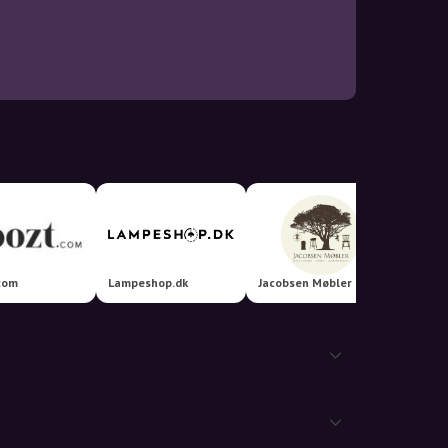
Ellos 
com
Lampeshop.dk
Jacobsen Møbler