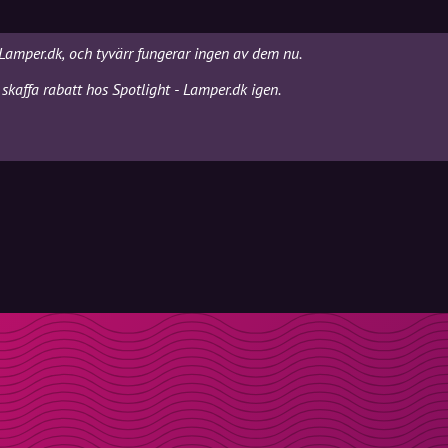
- Lamper.dk, och tyvärr fungerar ingen av dem nu.
skaffa rabatt hos Spotlight - Lamper.dk igen.