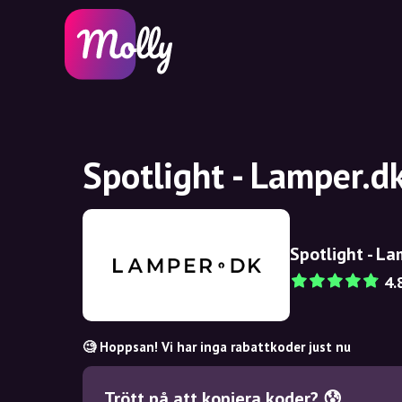
Spotlight - Lamper.d
Spotlight - L
4.
🧐 Hoppsan! Vi har inga rabattkoder just nu
Trött på att kopiera koder? 😰