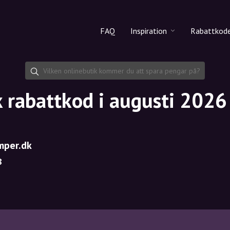
FAQ
Inspiration
Rabattkod
Alla produkter
Rabattko
Makeup
Dela rab
k rabattkod i augusti 2026
Hudvård
Hårvård
amper.dk
8