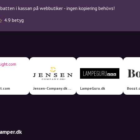
atten i kassan på webbutiker - ingen kopiering behövs!
4.9 betyg
ht.com
Jensen-Company.dk A/S
LampeGuru.dk
Boozt.
Lamper.dk