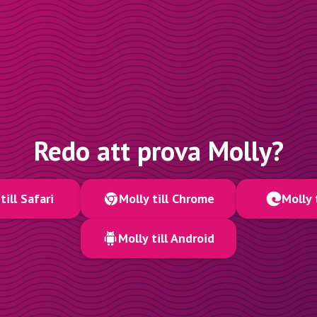
Redo att prova Molly?
till Safari
Molly till Chrome
Molly 
Molly till Android