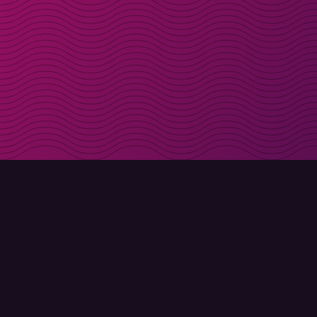
Få rabattkoder direk