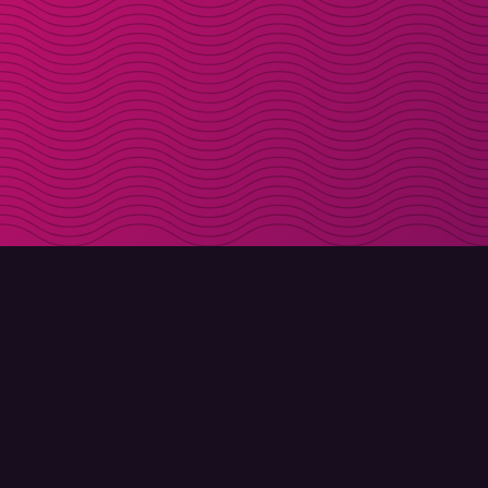
LADDA NER
OM MOLLY
Molly till iPhone
Kontakt
Molly till Mac
Möt Molly och Co.
Molly till PC
FAQ