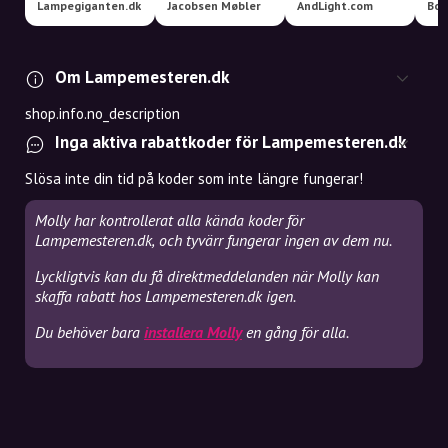
Lampegiganten.dk
Jacobsen Møbler
AndLight.com
Boo
Om Lampemesteren.dk
shop.info.no_description
Inga aktiva rabattkoder för Lampemesteren.dk
Slösa inte din tid på koder som inte längre fungerar!
Molly har kontrollerat alla kända koder för
Lampemesteren.dk, och tyvärr fungerar ingen av dem nu.
Lyckligtvis kan du få direktmeddelanden när Molly kan
skaffa rabatt hos Lampemesteren.dk igen.
Du behöver bara
installera Molly
en gång för alla.