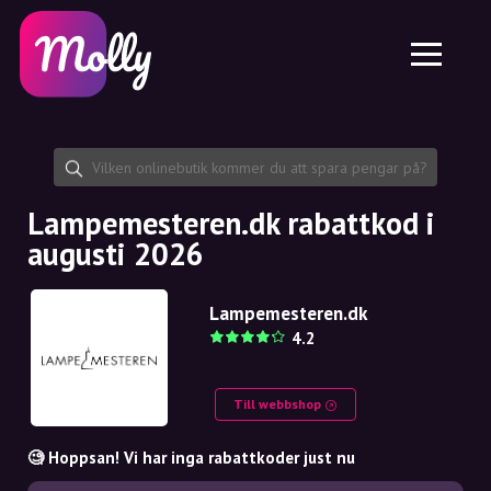
Plattform
Hudvård
Dela rabattkod
Funktioner
Hårvård
Jobb
Molly till iPhone och iPad
SE
Kontakt
Molly till Chrome
DK
Om oss
Molly till Android
EN
Samarbete
SE
Lampemesteren.dk rabattkod i
augusti 2026
NO
DE
Lampemesteren.dk
4.2
NL
Till webbshop
🧐 Hoppsan! Vi har inga rabattkoder just nu