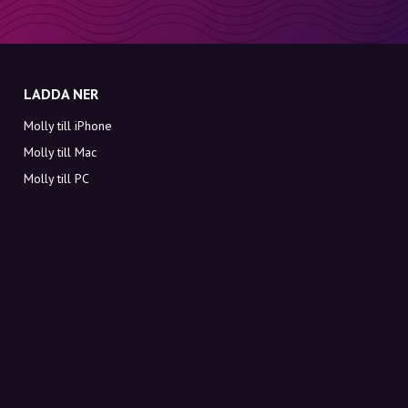
LADDA NER
Molly till iPhone
Molly till Mac
Molly till PC
OM MOLLY
Kontakt
Möt Molly och Co.
FAQ
Få rabattkoder direkt i inkorgen
Registrera