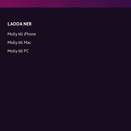
LADDA NER
Molly till iPhone
Molly till Mac
Molly till PC
OM MOLLY
Kontakt
Möt Molly och Co.
FAQ
Få rabattkoder direkt i inkorgen
Registrera