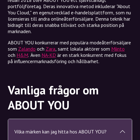
redan 2018 blev ABOUT YOU ett självständigt
portföljföretag. Deras innovativa metod inkluderar "About
You Cloud," en egenutvecklad e-handelsplattform, som nu
licensieras till andra onlineåterförsäljare. Denna teknik har
bidragit till deras snabba tillväxt och starka position på
marknaden.
ABOUT YOU konkurrerar med populära modeåterförsäljare
som
Zalando
och
Zara
, samt lokala aktörer som
Miinto
och
H&M
. Även
NA-KD
är en stark konkurrent med fokus
på influencermarknadsföring och hållbarhet.
Vanliga frågor om
ABOUT YOU
Vilka märken kan jag hitta hos ABOUT YOU?