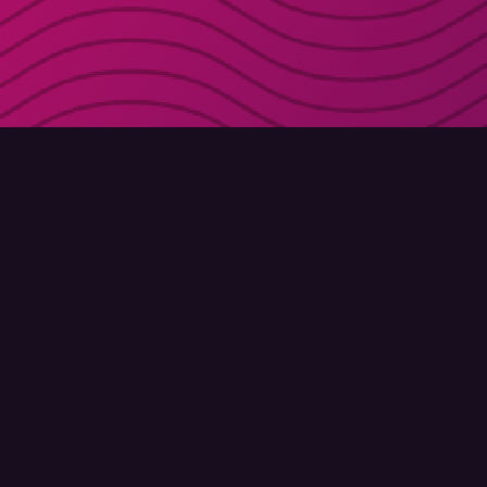
Redo att prova Molly?
Molly till Android
Inte rätt webbläsare? Se alla alternativ