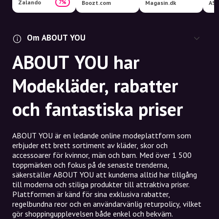
Zalando
7%
Boozt.com
Magasin.dk
AS
Om ABOUT YOU
ABOUT YOU har
Modekläder, rabatter
och fantastiska priser
ABOUT YOU är en ledande online modeplattform som
erbjuder ett brett sortiment av kläder, skor och
accessoarer för kvinnor, män och barn. Med över 1 500
toppmärken och fokus på de senaste trenderna,
säkerställer ABOUT YOU att kunderna alltid har tillgång
till moderna och stiliga produkter till attraktiva priser.
Plattformen är känd för sina exklusiva rabatter,
regelbundna reor och en användarvänlig returpolicy, vilket
gör shoppingupplevelsen både enkel och bekväm.