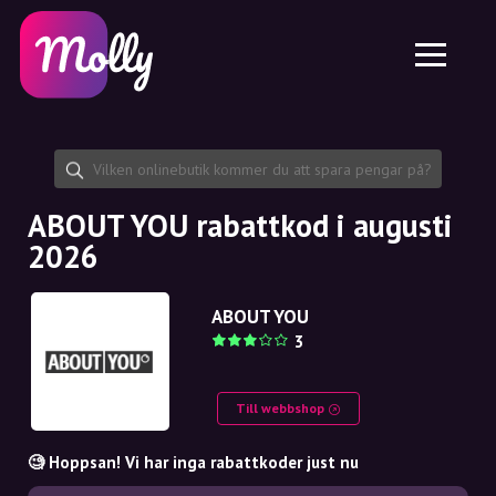
Plattform
Hudvård
Dela rabattkod
Funktioner
Hårvård
Jobb
Molly till iPhone och iPad
SE
Kontakt
Molly till Chrome
DK
Om oss
Molly till Android
EN
Samarbete
SE
ABOUT YOU rabattkod i augusti
2026
NO
DE
ABOUT YOU
3
NL
Till webbshop
🧐 Hoppsan! Vi har inga rabattkoder just nu