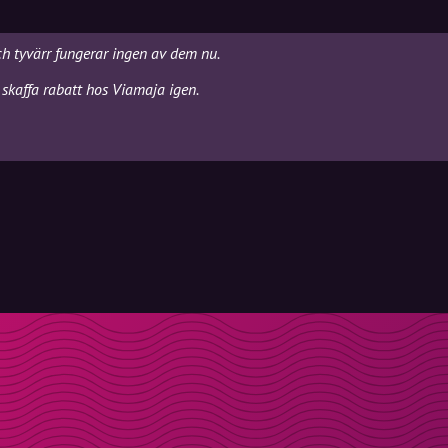
ch tyvärr fungerar ingen av dem nu.
 skaffa rabatt hos Viamaja igen.