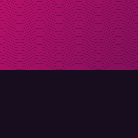
LADDA NER
OM MOLLY
Molly till iPhone
Kontakt
Molly till Mac
Möt Molly och Co.
Molly till PC
FAQ