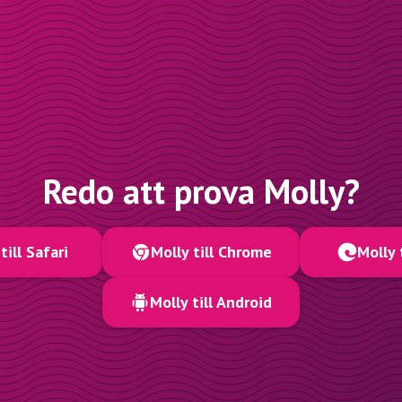
Redo att prova Molly?
till Safari
Molly till Chrome
Molly 
Molly till Android