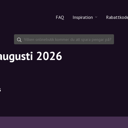
FAQ
Inspiration
Rabattkod
Alla produkter
Rabattko
Makeup
Dela rab
 augusti 2026
Hudvård
Hårvård
5