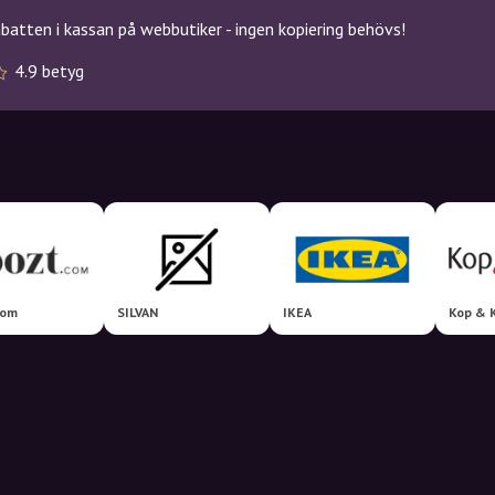
atten i kassan på webbutiker - ingen kopiering behövs!
4.9 betyg
com
SILVAN
IKEA
Kop & 