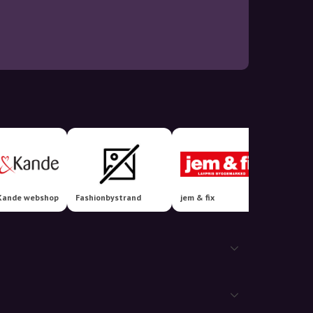
Kande webshop
Fashionbystrand
jem & fix
Harald