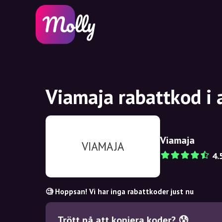
Viamaja rabattkod i
Viamaja
4.
🧐 Hoppsan! Vi har inga rabattkoder just nu
Trött på att kopiera koder? 😰