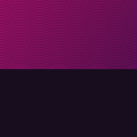
Få rabattkoder direk