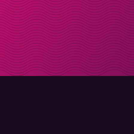
LADDA NER
OM MOLLY
Molly till iPhone
Kontakt
Molly till Mac
Möt Molly och Co.
Molly till PC
FAQ