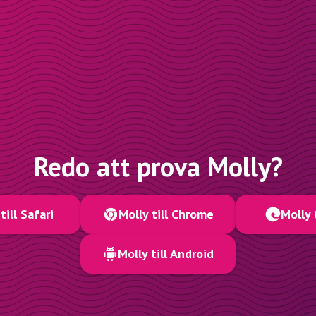
Redo att prova Molly?
till Safari
Molly till Chrome
Molly 
Molly till Android