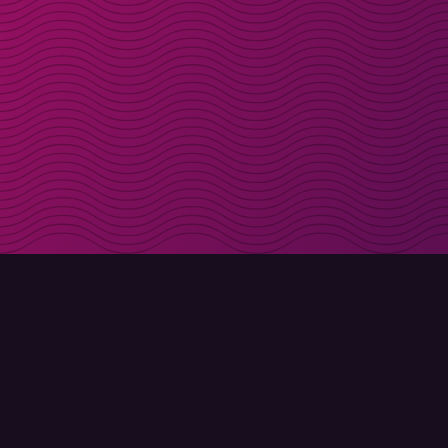
Få rabattkoder direk