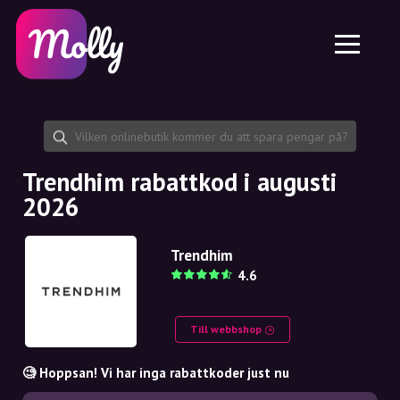
Plattform
Hudvård
Dela rabattkod
Funktioner
Hårvård
Jobb
Molly till iPhone och iPad
SE
Kontakt
Molly till Chrome
DK
Om oss
Molly till Android
EN
Samarbete
SE
Trendhim rabattkod i augusti
2026
NO
DE
Trendhim
4.6
NL
Till webbshop
🧐 Hoppsan! Vi har inga rabattkoder just nu