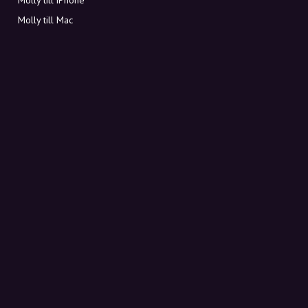
Molly till Mac
Molly till PC
OM MOLLY
Kontakt
Möt Molly och Co.
FAQ
Få rabattkoder direkt i inkorgen
Registrera