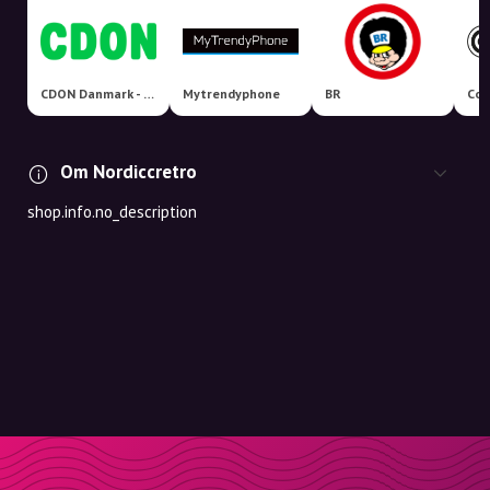
CDON Danmark - Nordens største markedsplads!
Mytrendyphone
BR
Coo
Om Nordiccretro
shop.info.no_description