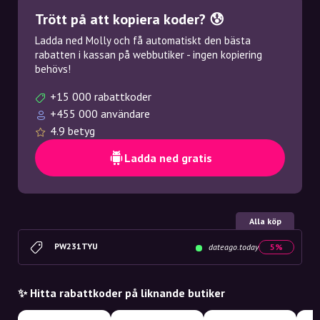
Trött på att kopiera koder? 😰
Ladda ned Molly och få automatiskt den bästa
rabatten i kassan på webbutiker - ingen kopiering
behövs!
+15 000 rabattkoder
+455 000 användare
4.9 betyg
Ladda ned gratis
Alla köp
PW231TYU
dateago.today
5%
✨ Hitta rabattkoder på liknande butiker