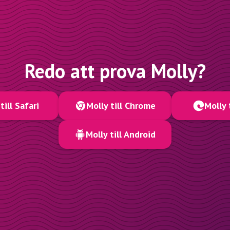
Redo att prova Molly?
till Safari
Molly till Chrome
Molly 
Molly till Android