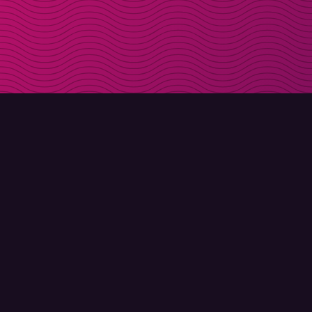
LADDA NER
OM MOLLY
Molly till iPhone
Kontakt
Molly till Mac
Möt Molly och Co.
Molly till PC
FAQ