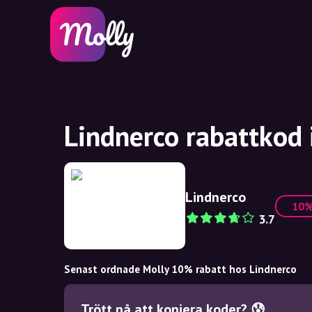
Lindnerco rabattkod 
Lindnerco
10
3.7
Senast ordnade Molly 10% rabatt hos Lindnerco
Trött på att kopiera koder? 😰