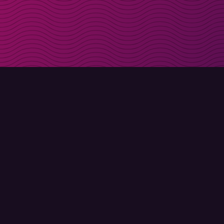
Få rabattkoder direk