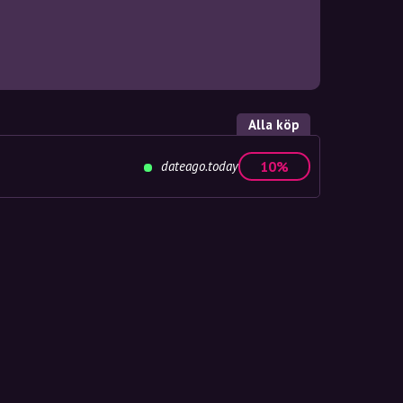
Alla köp
dateago.today
10%