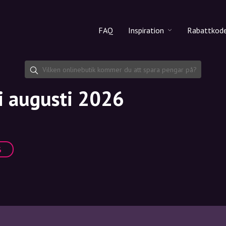
FAQ
Inspiration
Rabattkod
Alla produkter
Rabattko
Makeup
Dela rab
i augusti 2026
Hudvård
Hårvård
%