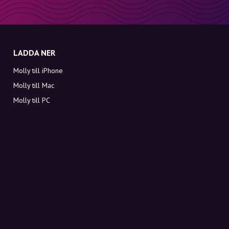
LADDA NER
Molly till iPhone
Molly till Mac
Molly till PC
OM MOLLY
Kontakt
Möt Molly och Co.
FAQ
Få rabattkoder direkt i inkorgen
Registrera