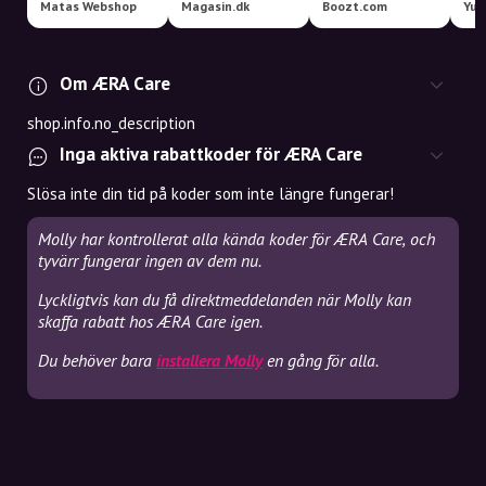
Matas Webshop
Magasin.dk
Boozt.com
Yua
Om ÆRA Care
shop.info.no_description
Inga aktiva rabattkoder för ÆRA Care
Slösa inte din tid på koder som inte längre fungerar!
Molly har kontrollerat alla kända koder för ÆRA Care, och
tyvärr fungerar ingen av dem nu.
Lyckligtvis kan du få direktmeddelanden när Molly kan
skaffa rabatt hos ÆRA Care igen.
Du behöver bara
installera Molly
en gång för alla.