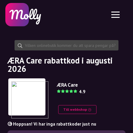
Plattform
Hudvård
Dela rabattkod
Funktioner
Hårvård
Jobb
Molly till iPhone och iPad
SE
Kontakt
Molly till Chrome
DK
Om oss
Molly till Android
EN
Samarbete
SE
ÆRA Care rabattkod i augusti
2026
NO
DE
ÆRA Care
4.9
NL
Till webbshop
🧐 Hoppsan! Vi har inga rabattkoder just nu