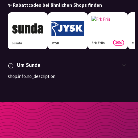
✨ Rabattcodes bei ähnlichen Shops finden
Frk Friis
20%
Sunda
JYSK
Mat
Um Sunda
shop.info.no_description