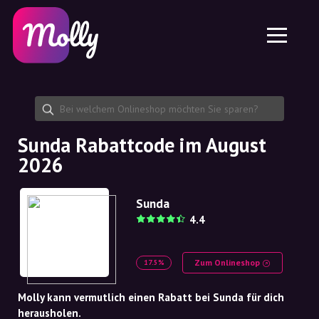
Plattform
Hautpflege
Rabattcode teilen
Funktionen
Haarpflege
Jobs
Molly für iPhone und iPad
DE
Kontakt
Molly für Chrome
DK
Über uns
Molly für Android
EN
Partnerschaft
SE
Sunda Rabattcode im August
2026
NO
DE
Sunda
4.4
NL
Zum Onlineshop
17.5%
Molly kann vermutlich einen Rabatt bei Sunda für dich
herausholen.