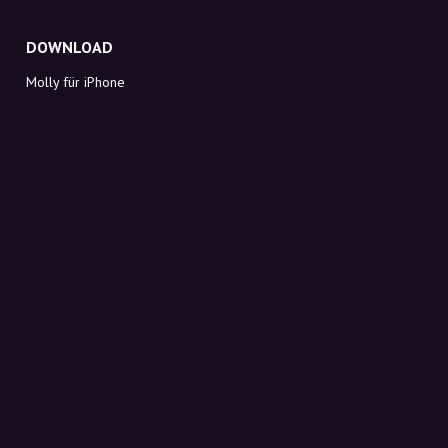
DOWNLOAD
Molly für iPhone
Molly für Mac
Molly für PC
ÜBER MOLLY
Kontakt
Lerne Molly und Co. kennen
FAQ
Rabattcodes direkt in deinen Posteingang
Anmelden