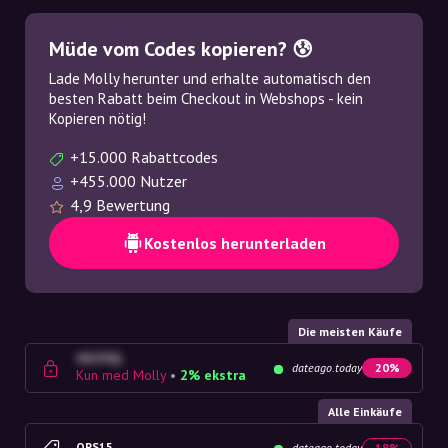
Müde vom Codes kopieren? 😰
Lade Molly herunter und erhalte automatisch den
besten Rabatt beim Checkout in Webshops - kein
Kopieren nötig!
+15.000 Rabattcodes
+455.000 Nutzer
4,9 Bewertung
Kostenlos herunterladen
Die meisten Käufe
4G23SQ
dateago.today
20%
Kun med Molly
•
2% ekstra
Alle Einkäufe
OPS15
dateago.today
18%