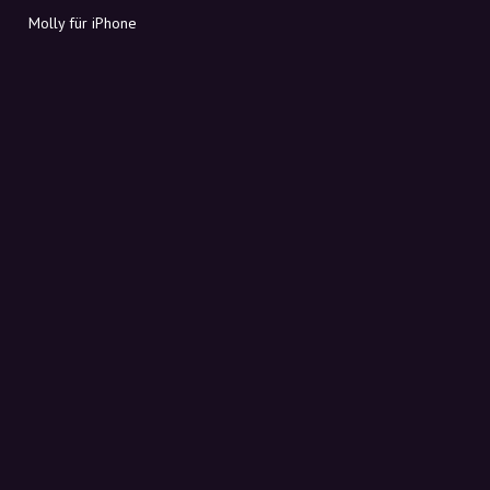
Molly für iPhone
Molly für Mac
Molly für PC
ÜBER MOLLY
Kontakt
Lerne Molly und Co. kennen
FAQ
Rabattcodes direkt in deinen Posteingang
Anmelden