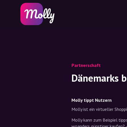
Partnerschaft
Dänemarks be
Molly tippt Nutzern
Molly ist ein virtueller Shopp
Molly kann zum Beispiel tipps
woanders günstiger kaufen? - 