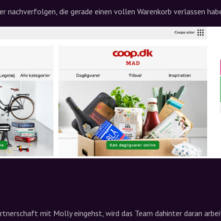
r nachverfolgen, die gerade einen vollen Warenkorb verlassen hab
rtnerschaft mit Molly eingehst, wird das Team dahinter daran arbei