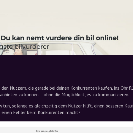
den Nutzern, die gerade bei deinen Konkurrenten kaufen, ins Ohr fl
 anbieten zu können – ohne die Möglichkeit, es zu kommunizieren.
 tun, solange es gleichzeitig dem Nutzer hilft, einen besseren Kau
r einen Fehler beim Konkurrenten macht?