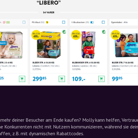
mehr deiner Besucher am Ende kaufen? Molly kann helfen, Vertraue
ine Konkurrenten nicht mit Nutzern kommunizieren, während sie dei
ffen, z.B. mit dynamischen Rabattcodes.