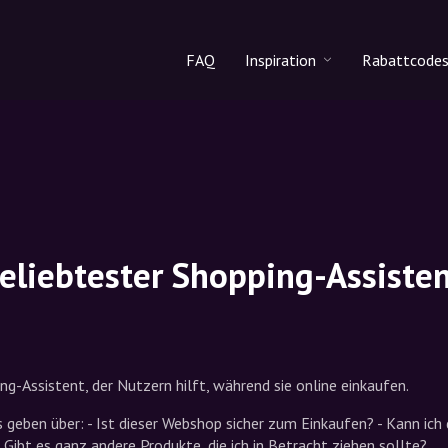
FAQ
Inspiration
Rabattcode
Alle Produkte
Rabattco
Makeup
Rabattcod
Hautpflege
Haarpflege
liebtester Shopping-Assiste
ing-Assistent, der Nutzern hilft, während sie online einkaufen.
 geben über: - Ist dieser Webshop sicher zum Einkaufen? - Kann ich
Gibt es ganz andere Produkte, die ich in Betracht ziehen sollte?