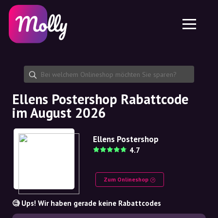
Plattform
Hautpflege
Rabattcode teilen
Funktionen
Haarpflege
Jobs
Molly für iPhone und iPad
DE
Kontakt
Molly für Chrome
DK
Über uns
Molly für Android
EN
Partnerschaft
SE
Ellens Postershop Rabattcode
im August 2026
NO
DE
Ellens Postershop
4.7
NL
Zum Onlineshop
🧐 Ups! Wir haben gerade keine Rabattcodes