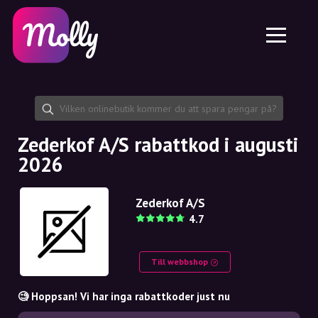
Plattform
Hudvård
Dela rabattkod
Funktioner
Hårvård
Jobb
Molly till iPhone och iPad
SE
Kontakt
Molly till Chrome
DK
Om oss
Molly till Android
EN
Samarbete
SE
Zederkof A/S rabattkod i augusti
2026
NO
DE
Zederkof A/S
4.7
NL
Till webbshop
🧐 Hoppsan! Vi har inga rabattkoder just nu