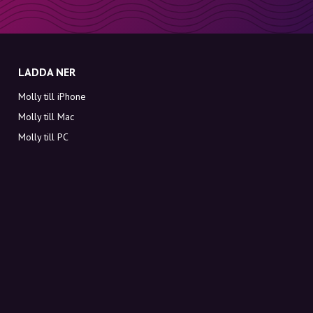
LADDA NER
Molly till iPhone
Molly till Mac
Molly till PC
OM MOLLY
Kontakt
Möt Molly och Co.
FAQ
Få rabattkoder direkt i inkorgen
Registrera