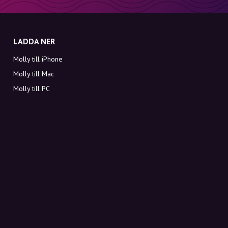
LADDA NER
Molly till iPhone
Molly till Mac
Molly till PC
OM MOLLY
Kontakt
Möt Molly och Co.
FAQ
Få rabattkoder direkt i inkorgen
Registrera