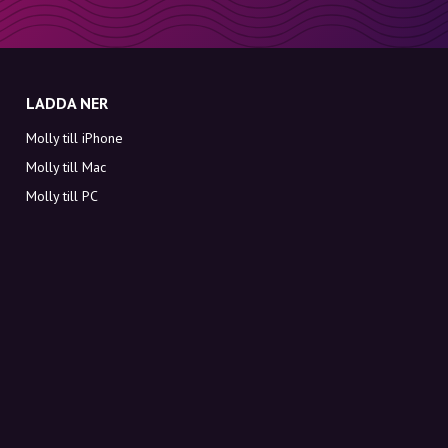
LADDA NER
Molly till iPhone
Molly till Mac
Molly till PC
OM MOLLY
Kontakt
Möt Molly och Co.
FAQ
Få rabattkoder direkt i inkorgen
Registrera