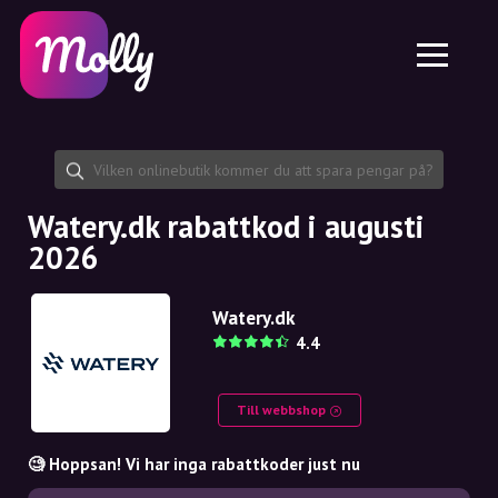
Plattform
Hudvård
Dela rabattkod
Funktioner
Hårvård
Jobb
Molly till iPhone och iPad
SE
Kontakt
Molly till Chrome
DK
Om oss
Molly till Android
EN
Samarbete
SE
Watery.dk rabattkod i augusti
2026
NO
DE
Watery.dk
4.4
NL
Till webbshop
🧐 Hoppsan! Vi har inga rabattkoder just nu