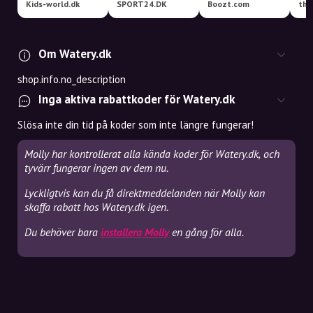
Kids-world.dk
SPORT24.DK
Boozt.com
tha
Om Watery.dk
shop.info.no_description
Inga aktiva rabattkoder för Watery.dk
Slösa inte din tid på koder som inte längre fungerar!
Molly har kontrollerat alla kända koder för Watery.dk, och
tyvärr fungerar ingen av dem nu.
Lyckligtvis kan du få direktmeddelanden när Molly kan
skaffa rabatt hos Watery.dk igen.
Du behöver bara
installera Molly
en gång för alla.