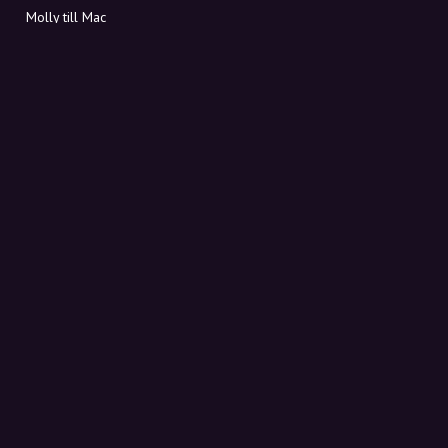
Molly till Mac
Molly till PC
OM MOLLY
Kontakt
Möt Molly och Co.
FAQ
Få rabattkoder direkt i inkorgen
Registrera