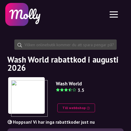
Plattform
Hudvård
Dela rabattkod
Funktioner
Hårvård
Jobb
Molly till iPhone och iPad
SE
Kontakt
Molly till Chrome
DK
Om oss
Molly till Android
EN
Samarbete
SE
Wash World rabattkod i augusti
2026
NO
DE
Wash World
3.5
NL
Till webbshop
🧐 Hoppsan! Vi har inga rabattkoder just nu