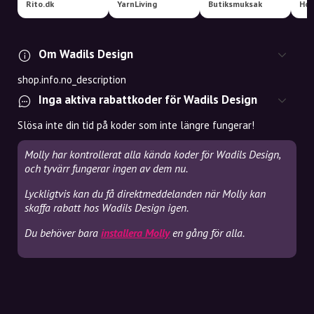
Rito.dk
YarnLiving
Butiksmuksak
Hob
Om Wadils Design
shop.info.no_description
Inga aktiva rabattkoder för Wadils Design
Slösa inte din tid på koder som inte längre fungerar!
Molly har kontrollerat alla kända koder för Wadils Design,
och tyvärr fungerar ingen av dem nu.
Lyckligtvis kan du få direktmeddelanden när Molly kan
skaffa rabatt hos Wadils Design igen.
Du behöver bara
installera Molly
en gång för alla.