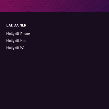
LADDA NER
Molly till iPhone
Molly till Mac
Molly till PC
OM MOLLY
Kontakt
Möt Molly och Co.
FAQ
Få rabattkoder direkt i inkorgen
Registrera