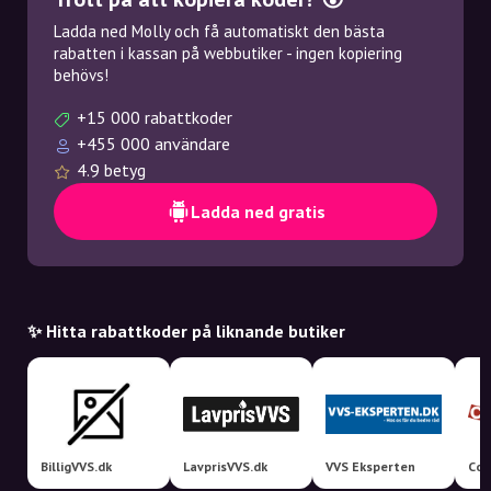
Ladda ned Molly och få automatiskt den bästa
rabatten i kassan på webbutiker - ingen kopiering
behövs!
+15 000 rabattkoder
+455 000 användare
4.9 betyg
Ladda ned gratis
✨ Hitta rabattkoder på liknande butiker
BilligVVS.dk
LavprisVVS.dk
VVS Eksperten
Com