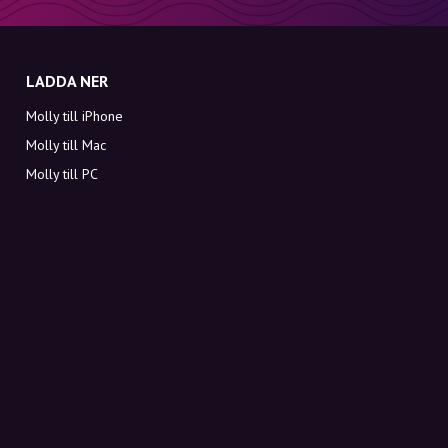
LADDA NER
Molly till iPhone
Molly till Mac
Molly till PC
OM MOLLY
Kontakt
Möt Molly och Co.
FAQ
Få rabattkoder direkt i inkorgen
Registrera