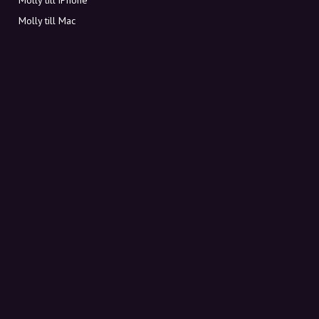
Molly till Mac
Molly till PC
OM MOLLY
Kontakt
Möt Molly och Co.
FAQ
Få rabattkoder direkt i inkorgen
Registrera