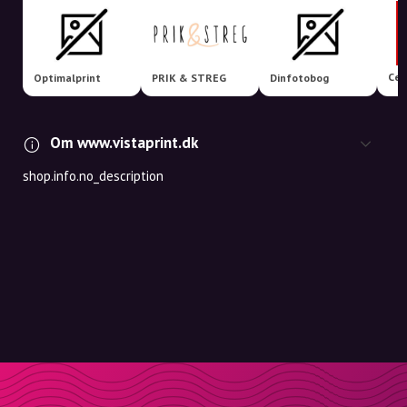
Cew
Optimalprint
PRIK & STREG
Dinfotobog
Om www.vistaprint.dk
shop.info.no_description