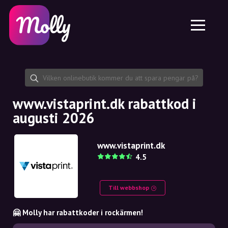
Plattform
Hudvård
Dela rabattkod
Funktioner
Hårvård
Jobb
Molly till iPhone och iPad
SE
Kontakt
Molly till Chrome
DK
Om oss
Molly till Android
EN
Samarbete
SE
www.vistaprint.dk rabattkod i
augusti 2026
NO
DE
www.vistaprint.dk
4.5
NL
Till webbshop
🤗 Molly har rabattkoder i rockärmen!