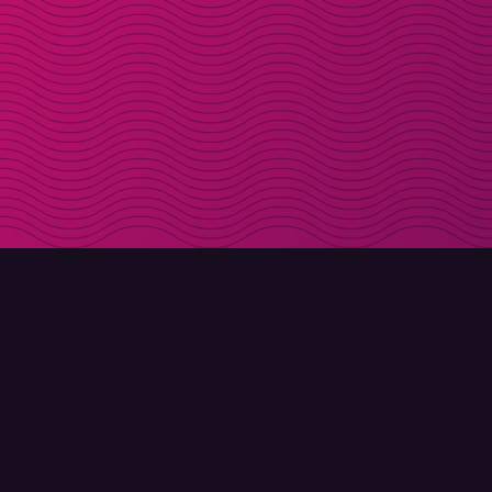
LADDA NER
OM MOLLY
Molly till iPhone
Kontakt
Molly till Mac
Möt Molly och Co.
Molly till PC
FAQ