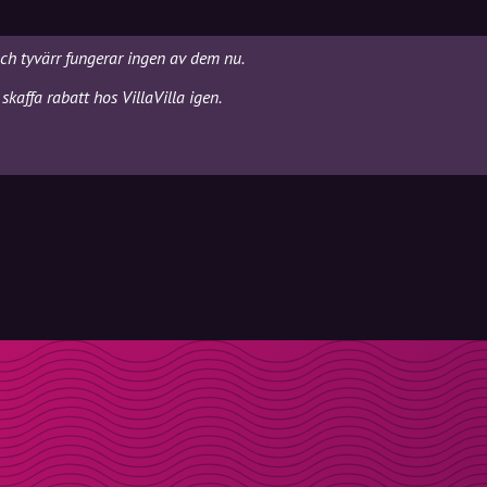
 och tyvärr fungerar ingen av dem nu.
kaffa rabatt hos VillaVilla igen.