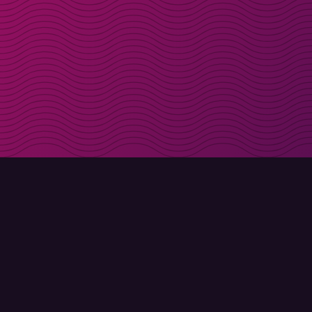
Få rabattkoder direk