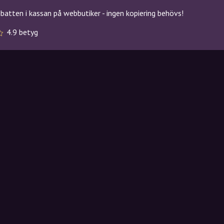
atten i kassan på webbutiker - ingen kopiering behövs!
4.9 betyg