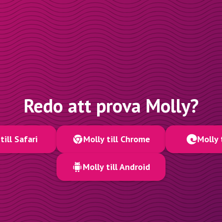
Redo att prova Molly?
till Safari
Molly till Chrome
Molly 
Molly till Android