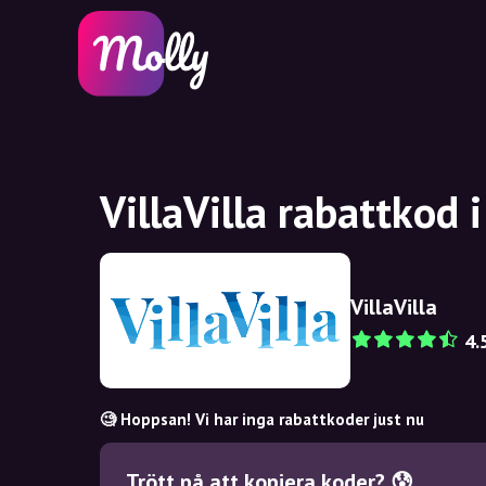
VillaVilla rabattkod 
VillaVilla
4.
🧐 Hoppsan! Vi har inga rabattkoder just nu
Trött på att kopiera koder? 😰