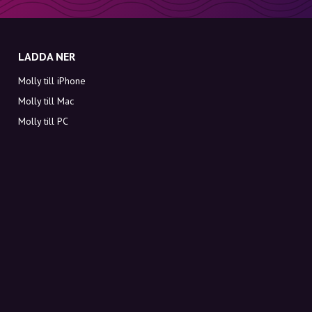
LADDA NER
Molly till iPhone
Molly till Mac
Molly till PC
OM MOLLY
Kontakt
Möt Molly och Co.
FAQ
Få rabattkoder direkt i inkorgen
Registrera