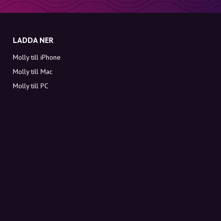
LADDA NER
Molly till iPhone
Molly till Mac
Molly till PC
OM MOLLY
Kontakt
Möt Molly och Co.
FAQ
Få rabattkoder direkt i inkorgen
Registrera