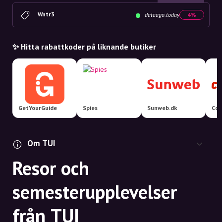
Wntr3
dateago.today
4%
✨ Hitta rabattkoder på liknande butiker
GetYourGuide
Spies
Sunweb.dk
Om TUI
Resor och
semesterupplevelser
från TUI