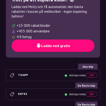
Ladda ned Molly och få automatiskt den bästa
rabatten i kassan på webbutiker - ingen kopiering
behövs!
+15 000 rabattkoder
+455 000 användare
4.9 betyg
Ladda ned gratis
Alla köp
TUIAPP
dateago.today
1%
De flesta köp
ENTR3
dateago.today
4%
De flesta köp