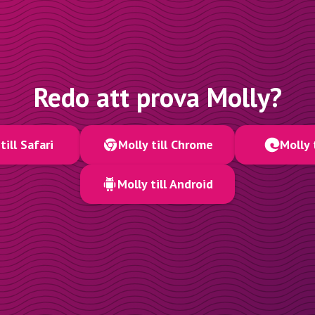
Redo att prova Molly?
till Safari
Molly till Chrome
Molly 
Molly till Android