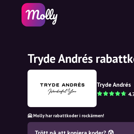
Tryde Andrés rabattk
Tryde Andrés
4.
🤗 Molly har rabattkoder i rockärmen!
Trött på att kopiera koder? 😰