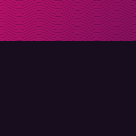
LADDA NER
OM MOLLY
Molly till iPhone
Kontakt
Molly till Mac
Möt Molly och Co.
Molly till PC
FAQ