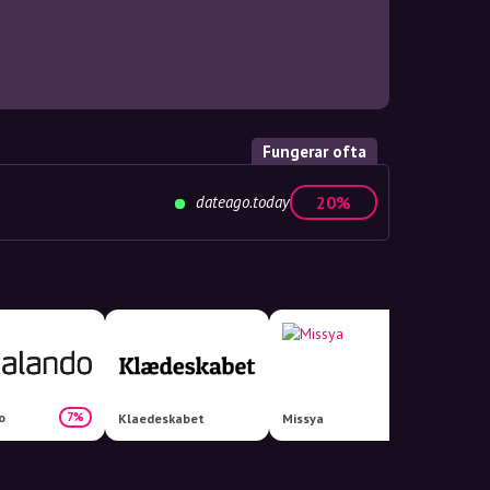
Fungerar ofta
dateago.today
20%
o
7%
Klaedeskabet
Missya
Wunde