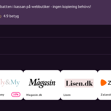
atten i kassan på webbutiker - ingen kopiering behövs!
4.9 betyg
gmy
Zaland
10%
Magasin.dk
Lisen