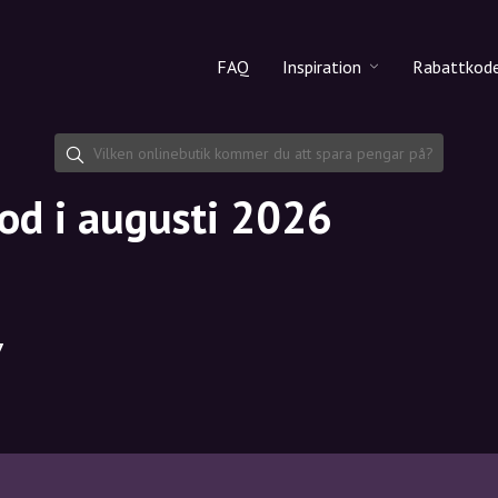
FAQ
Inspiration
Rabattkod
Alla produkter
Rabattko
Makeup
Dela rab
od i augusti 2026
Hudvård
Hårvård
7