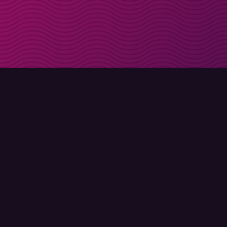
Få rabattkoder direk