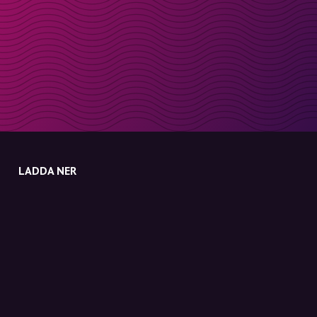
LADDA NER
Molly till iPhone
Molly till Mac
Molly till PC
OM MOLLY
Kontakt
Möt Molly och Co.