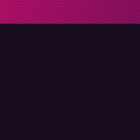
LADDA NER
OM MOLLY
Molly till iPhone
Kontakt
Molly till Mac
Möt Molly och Co.
Molly till PC
FAQ
© Molly 2026 - Alla rättigheter förbehållna