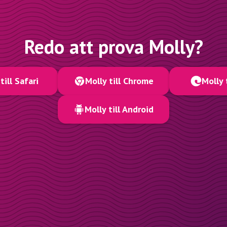
Redo att prova Molly?
till Safari
Molly till Chrome
Molly 
Molly till Android