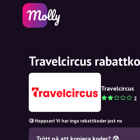
Travelcircus rabattk
Travelcircus
2
🧐 Hoppsan! Vi har inga rabattkoder just nu
Trött på att kopiera koder? 😰