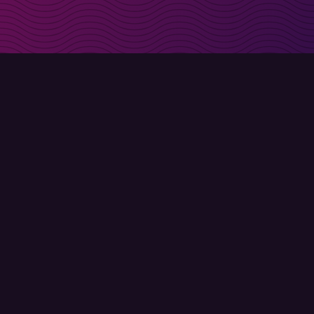
t i inkorgen
Registrera
Användarvillkor
Integritetspolicy