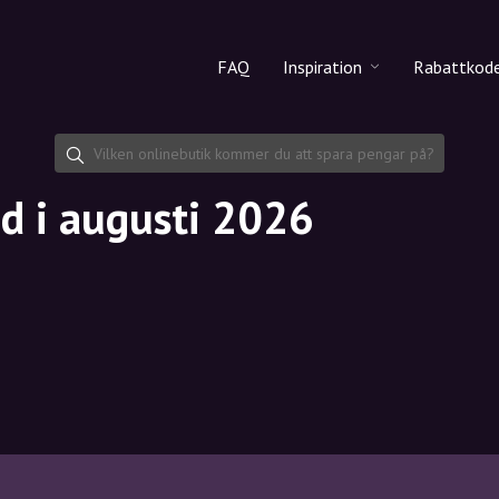
FAQ
Inspiration
Rabattkod
Alla produkter
Rabattko
Makeup
Dela rab
od i augusti 2026
Hudvård
Hårvård