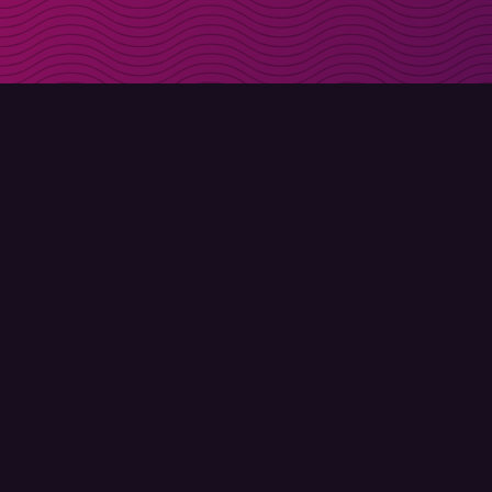
Få rabattkoder direk