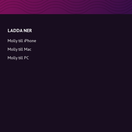
LADDA NER
Molly till iPhone
Molly till Mac
Molly till PC
OM MOLLY
Kontakt
Möt Molly och Co.
FAQ
Få rabattkoder direkt i inkorgen
Registrera