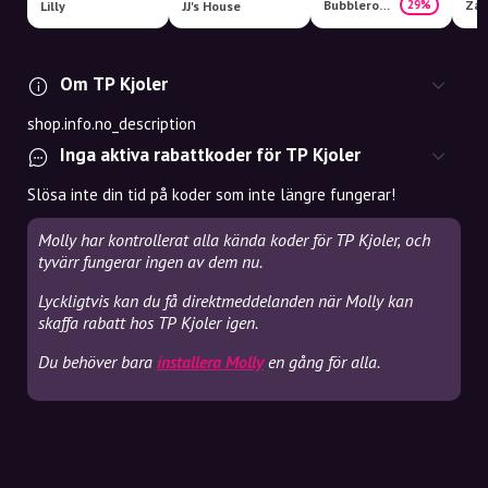
Bubbleroom
Zal
29%
Lilly
JJ's House
Om TP Kjoler
shop.info.no_description
Inga aktiva rabattkoder för TP Kjoler
Slösa inte din tid på koder som inte längre fungerar!
Molly har kontrollerat alla kända koder för TP Kjoler, och
tyvärr fungerar ingen av dem nu.
Lyckligtvis kan du få direktmeddelanden när Molly kan
skaffa rabatt hos TP Kjoler igen.
Du behöver bara
installera Molly
en gång för alla.