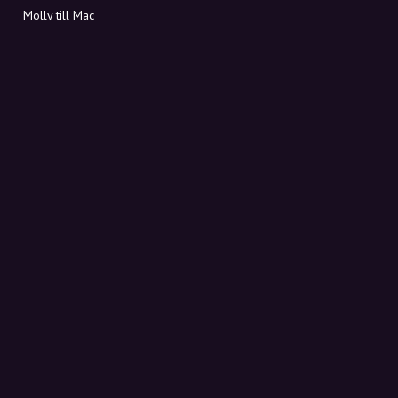
Molly till Mac
Molly till PC
OM MOLLY
Kontakt
Möt Molly och Co.
FAQ
Få rabattkoder direkt i inkorgen
Registrera