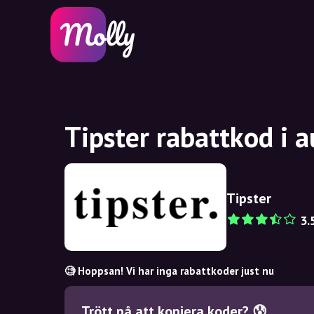
Tipster rabattkod i 
Tipster
3.
🧐 Hoppsan! Vi har inga rabattkoder just nu
Trött på att kopiera koder? 😰