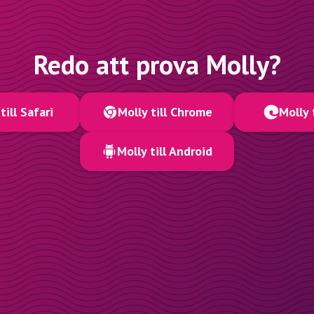
Redo att prova Molly?
till Safari
Molly till Chrome
Molly 
Molly till Android