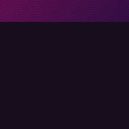
t i inkorgen
Registrera
Användarvillkor
Integritetspolicy