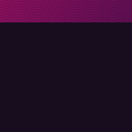
Få rabattkoder direk