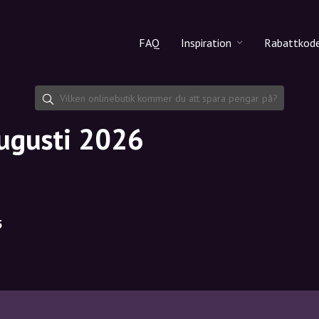
FAQ
Inspiration
Rabattkod
Alla produkter
Rabattko
Makeup
Dela rab
augusti 2026
Hudvård
Hårvård
5