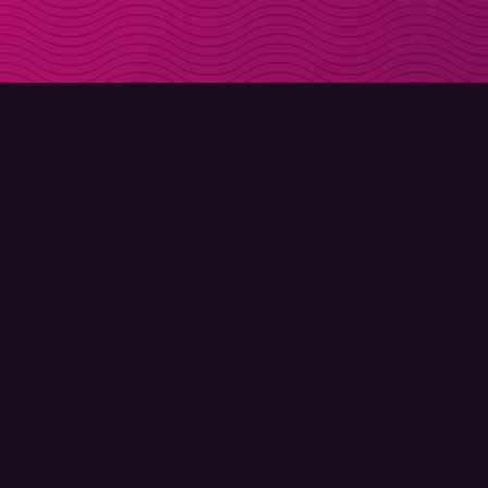
LADDA NER
OM MOLLY
Molly till iPhone
Kontakt
Molly till Mac
Möt Molly och Co.
Molly till PC
FAQ
© Molly 2026 - Alla rättigheter förbehållna