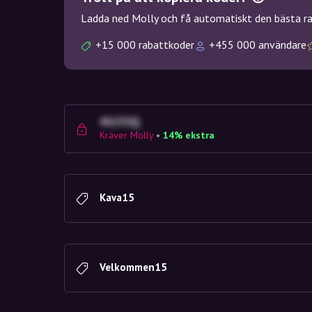
Ladda ned Molly och få automatiskt den bästa rab
+15 000 rabattkoder
+455 000 användare
4G23SQ
Kräver Molly
•
14% ekstra
Kava15
Velkommen15