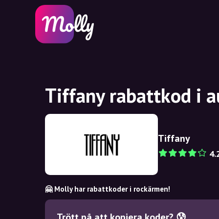
Tiffany rabattkod i 
Tiffany
4.
🤗 Molly har rabattkoder i rockärmen!
Trött på att kopiera koder? 😰