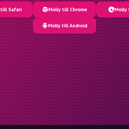
till Safari
Molly till Chrome
Molly 
Molly till Android