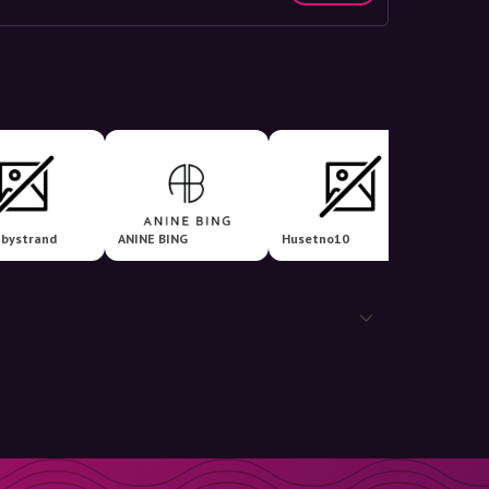
nbystrand
ANINE BING
Husetno10
Stilko