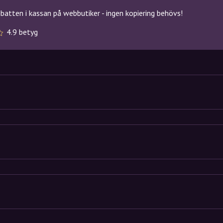
atten i kassan på webbutiker - ingen kopiering behövs!
4.9 betyg