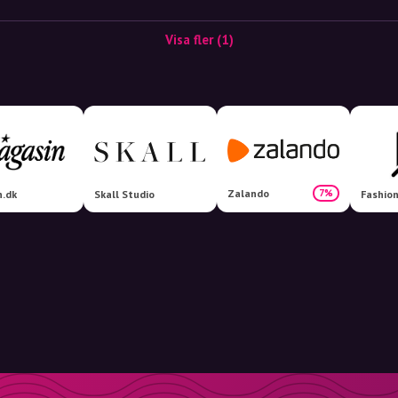
Visa fler (1)
Zalando
7%
n.dk
Skall Studio
Fashio