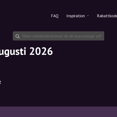
FAQ
Inspiration
Rabattkod
Alla produkter
Rabattko
Makeup
Dela rab
augusti 2026
Hudvård
Hårvård
2