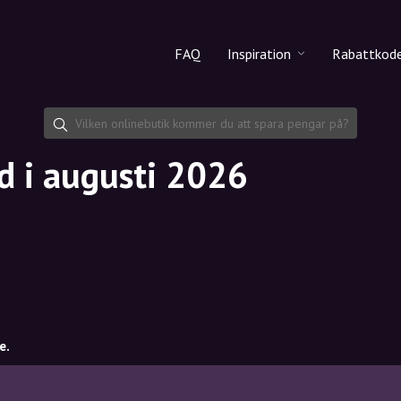
FAQ
Inspiration
Rabattkod
Alla produkter
Rabattko
Makeup
Dela rab
d i augusti 2026
Hudvård
Hårvård
e.