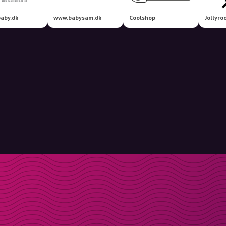
aby.dk
www.babysam.dk
Coolshop
Jollyro