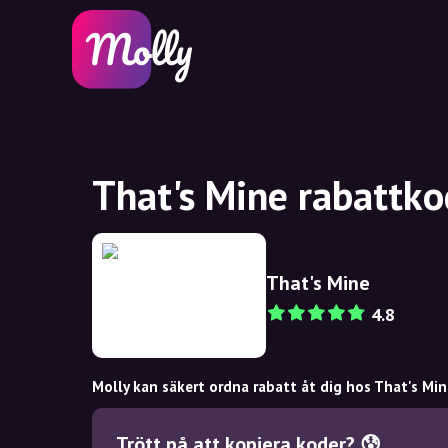
That's Mine rabattko
That's Mine
4.8
Molly kan säkert ordna rabatt åt dig hos That's Min
Trött på att kopiera koder? 😰