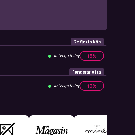
De flesta köp
dateago.today
13%
Fungerar ofta
dateago.today
13%