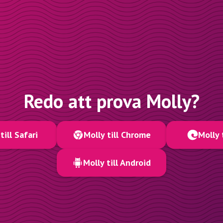
Redo att prova Molly?
till Safari
Molly till Chrome
Molly 
Molly till Android