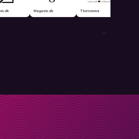
om.dk
Magasin.dk
Thatsmine
Mamma