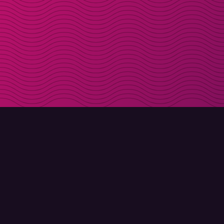
LADDA NER
OM MOLLY
Molly till iPhone
Kontakt
Molly till Mac
Möt Molly och Co.
Molly till PC
FAQ