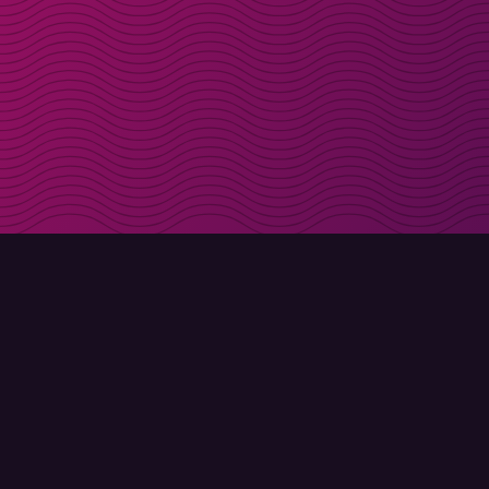
Få rabattkoder direk