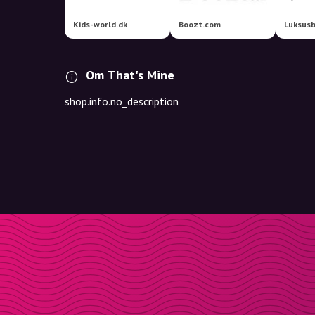
Kids-world.dk
Boozt.com
Luksusb
Om That's Mine
shop.info.no_description